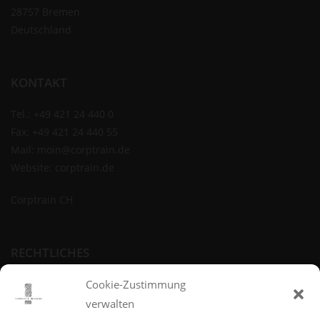
28757 Bremen
Deutschland
KONTAKT
Tel.: +49 421 24 440 0
Fax: +49 421 24 440 55
Mail:
moin@corptrain.de
Website:
corptrain.de
Corptrain CH
RECHTLICHES
Impressum
Cookie-Zustimmung
Datenschutz
verwalten
Widerrufsbelehrung